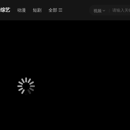
综艺
动漫
短剧
全部
视频
骗!