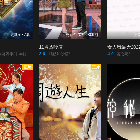
更新至37集
更新至20260806期
更新
11点热吵店
女人我最大202
2.0
4.0
中年好声音4/中年好聲音4/
11點熱吵店/
蓝心湄/
正片
正片