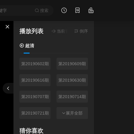
搜索
播放列表
当前资源来源
超清
- 无需安装任何插件
倒序
超清
第20190602期
第20190609期
第20190616期
第20190630期
报错
刷新
上一集
下一集
第20190707期
第20190714期
第20190721期
第20190723期
展开全部
第20190728期
第20190804期
猜你喜欢