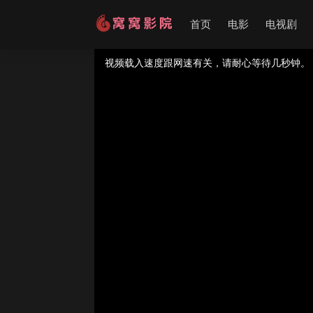
首页
电影
电视剧
视频载入速度跟网速有关，请耐心等待几秒钟。
提醒：
不要轻易相信视频中的广告，谨防上当受
如果无法播放请重新刷新页面，或者切换线路。