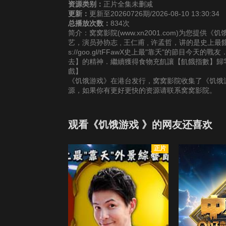
资源类别：
正片全集未删减
更新：
更新至20260726期/2026-08-10 13:30:34
总播放次数：
834次
简介：窝窝影院(www.xn2001.com)为您提
艺，演员孙协志 , 王仁甫 , 许孟哲，讲的是史上
s://goo.gl/tFFawX史上最"靠夭"的節
去】的精神．繼續獲得食物充飢讓【飢餓指數】歸
戲】
《饥饿游戏》在港台发行，窝窝影院收集了《饥饿游
源，如果你有更好更快的资源请联系窝窝影院。
观看《饥饿游戏 》的网友还喜欢
正片