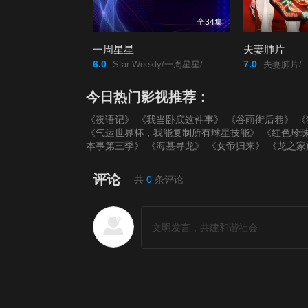
全34集
一周星星
夫妻肺片
6.0
7.0
Star Weekly/一周星星/
夫妻肺片/
今日热门影视推荐：
《夜语记》
《我当卧底这件事》
《谷雨街后巷》
《
《气运世界杯，我能复制所有球星技能》
《红色珍
本事第三季》
《海墓寻龙》
《女帝归来》
《龙之家
评论
共
0
条评论