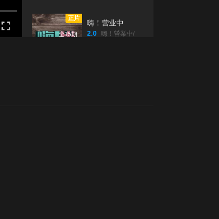
正片
第20190811期
第20190819期
嗨！营业中
2.0
嗨！營業中/
全15期
第20190825期
第20190901期
正片
声梦1+2
7.0
声梦1+2/聲夢1+22024/声梦1+2/聲夢1+2/
更新至05集
第20190915期
第20190922期
正片
周游人生
第20190929期
第20191006期
10.0
周遊人生/
全10集
正片
第20191013期
第20191020期
大牌筵席
4.0
大牌筵席/
更新至06集
第20191027期
第20191103期
正片
社长之路
4.0
社長之路/
更新至20230730期
第20191110期
第20191117期
正片
The Show Must Go On
第20191124期
第20191201期
7.0
The Show Must Go On/
全2集