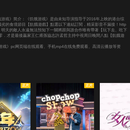
供《饥饿游戏》简介：《饥饿游戏》是由未知导演指导于2016年上映的港台综
最餓劣的食境節目【飢餓遊戲】點選以下連結訂閱，精采影音不漏接！http
目今天的戰友．明天的敵人永遠無法預知下一關將跟與誰合作唯有帶著【玩下去、吃下
零．才是最後贏家王仁甫孫協志許孟哲主持中視周日晚間八點【飢餓遊
戏》pc网页端在线观看、手机mp4在线免费观看、高清云播放等资
正片
正片