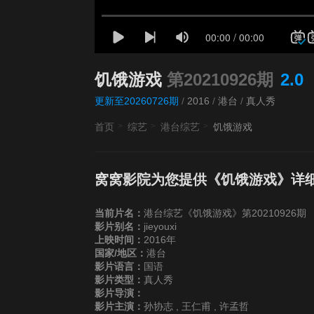
饥饿游戏
第20210926期
2.0
更新至20260726期
/
2016
/
港台
/
真人秀
首页
综艺
港台综艺
饥饿游戏
窝窝影院为您提供《饥饿游戏》详
当前片名：
港台综艺《饥饿游戏》第20210926期
影片别名：
jieyouxi
上映时间：
2016年
国家/地区：
港台
影片语言：
国语
影片类型：
真人秀
影片导演：
影片主演：
孙协志 , 王仁甫 , 许孟哲