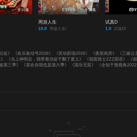
全10集
全10集
周游人生
试真D
10.0
1.0
周遊人生/
試真D/
狂徒》
《欢乐集结号2026》
《笑动剧场2026》
《废柴病房》
《三嫁公
珠》
《当上神明后，我带着信徒干翻了废土》
《假面骑士ZZZ国语》
《假
族第三季》
《喜欢你我也是第六季》
《国乐无双》
《全知干预视角202