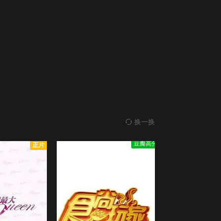
正片
奖门人中秋感谢祭
第20191208期
第20191215期
4.0
獎門人中秋感謝祭/
全1集
第20191222期
第20200105期
正片
享受吧！国际巨星小S的韩国之旅
4.0
享受吧！國際巨星小S的韓國之旅/
更新至02集
第20200119期
第20200202期
正片
生生不息25周年演唱會
第20200216期
第20200223期
1.0
汪明荃/炎明熹/
全1期
正片
换一换
来吧！营业中2：星之沙龙
第20200301期
第20200308期
10.0
來吧！營業中/第二季/
更新至20230625期
豆瓣高分
正片
第20200315期
第20200322期
正片
4个小生去旅行
3.0
4個小生去旅行/
更新至第10期完结
第20200329期
第20200405期
正片
奖门人I Love爸爸感谢祭
3.0
獎門人I/Love爸爸感謝祭/
第20200412期
第20200419期
全1集