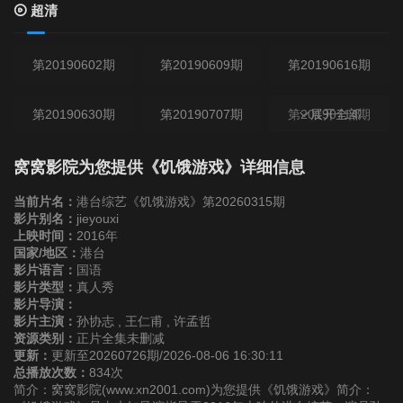
超清
第20190602期
第20190609期
第20190616期
第20190630期
第20190707期
第20190714期
展开全部
第20190721期
第20190723期
第20190728期
窝窝影院为您提供《饥饿游戏》详细信息
当前片名：
港台综艺《饥饿游戏》第20260315期
第20190804期
第20190811期
第20190819期
影片别名：
jieyouxi
上映时间：
2016年
国家/地区：
港台
第20190825期
第20190901期
第20190915期
影片语言：
国语
影片类型：
真人秀
影片导演：
第20190922期
第20190929期
第20191006期
影片主演：
孙协志 , 王仁甫 , 许孟哲
资源类别：
正片全集未删减
更新：
更新至20260726期/2026-08-06 16:30:11
第20191013期
第20191020期
第20191027期
总播放次数：
834次
简介：窝窝影院(www.xn2001.com)为您提供《饥饿游戏》简介：