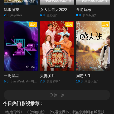
第20200517期
第20200524期
第20200531期
更新至20260726期
更新至20260804期
更新至20260804期
饥饿游戏
女人我最大2022
食尚玩家
第20200607期
第20200614期
第20200621期
2.0
4.0
8.0
jieyouxi/
蓝心湄/
食尚玩家/
正片
正片
正片
第20200628期
第20200705期
第20200712期
第20200719期
第20200726期
第20200802期
第20200809期
第20200816期
第20200823期
全34集
全10集
全10集
第20200830期
第20200906期
第20200913期
一周星星
夫妻肺片
周游人生
6.0
7.0
10.0
Star Weekly/一周星星/
夫妻肺片/
周遊人生/
第20200920期
第20200927期
第20201004期
换一换
第20201011期
第20201018期
第20201025期
今日热门影视推荐：
《红色珍珠》
《心动禁止》
《气运世界杯，我能复制所有球星技
第20201101期
第20201108期
第20201115期