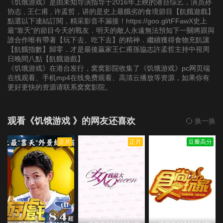
《饥饿游戏》是由未知导演指导于2016年上映的港台综艺，演员孙
第20191103期
第20191110期
第20191117期
协志 , 王仁甫 , 许孟哲，讲的是史上最餓劣的食境節目【飢餓遊戲】
點選以下連結訂閱，精采影音不漏接！https://goo.gl/tFFawX史上
最"靠夭"的節目今天的戰友．明天的敵人永遠無法預知下一關將跟與
第20191124期
第20191201期
第20191208期
誰合作唯有帶著【玩下去、吃下去】的精神．繼續獲得食物充飢讓
【飢餓指數】歸零．才是最後贏家王仁甫孫協志許孟哲主持中視周
日晚間八點【飢餓遊戲】
第20191215期
第20191222期
第20200105期
《饥饿游戏》在港台发行，窝窝影院收集了《饥饿游戏》pc网页端
在线观看、手机mp4在线免费观看、高清云播放等资源，如果你有
第20200119期
第20200202期
第20200216期
更好更快的资源请联系窝窝影院。
第20200223期
第20200301期
第20200308期
观看《饥饿游戏 》的网友还喜欢
换一换
第20200315期
第20200322期
第20200329期
正片
正片
豆瓣高分
第20200405期
第20200412期
第20200419期
第20200426期
第20200503期
第20200510期