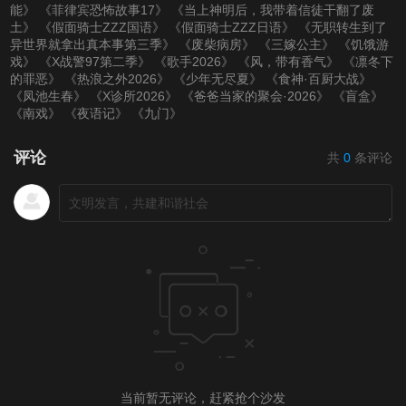
能》
《菲律宾恐怖故事17》
《当上神明后，我带着信徒干翻了废
土》
《假面骑士ZZZ国语》
《假面骑士ZZZ日语》
《无职转生到了
第20201122期
第20201129期
第20201206期
异世界就拿出真本事第三季》
《废柴病房》
《三嫁公主》
《饥饿游
戏》
《X战警97第二季》
《歌手2026》
《风，带有香气》
《凛冬下
的罪恶》
《热浪之外2026》
《少年无尽夏》
《食神·百厨大战》
第20201213期
第20201227期
第20210110期
《凤池生春》
《X诊所2026》
《爸爸当家的聚会·2026》
《盲盒》
《南戏》
《夜语记》
《九门》
第20210117期
第20210124期
第20210131期
评论
共
0
条评论
第20210207期
第20210220期
第20210221期
第20210228期
第20210307期
第20210314期
第20210321期
第20210328期
第20210404期
第20210411期
第20210418期
第20210425期
第20210502期
第20210509期
第20210516期
当前暂无评论，赶紧抢个沙发