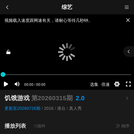
综艺
视频载入速度跟网速有关，请耐心等待几秒钟。
提醒：
不要轻易相信视频中的广告，谨防上当受骗!
如果无法播放请重新刷新页面，或者切换线路。
饥饿游戏
第20260315期
2.0
更新至20260726期
/
2016
/
港台
/
真人秀
播放列表
超清
- 无需安装任何插件
倒序