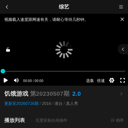
综艺
视频载入速度跟网速有关，请耐心等待几秒钟。
提醒：
不要轻易相信视频中的广告，谨防上当受骗!
如果无法播放请重新刷新页面，或者切换线路。
饥饿游戏
第20230507期
2.0
更新至20260726期
/
2016
/
港台
/
真人秀
播放列表
前资源来源
超清
- 无需安装任何插件
倒序