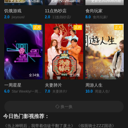
第20200517期
第20200524期
第20200531期
更新至20260726期
更新至20260806期
更新至20260805期
饥饿游戏
11点热吵店
食尚玩家
第20200607期
第20200614期
第20200621期
2.0
2.0
8.0
jieyouxi/
11點熱吵店/
食尚玩家/
正片
正片
正片
第20200628期
第20200705期
第20200712期
第20200719期
第20200726期
第20200802期
第20200809期
第20200816期
第20200823期
全34集
全10集
全10集
第20200830期
第20200906期
第20200913期
一周星星
夫妻肺片
周游人生
6.0
7.0
10.0
Star Weekly/一周星星/
夫妻肺片/
周遊人生/
第20200920期
第20200927期
第20201004期
换一换
第20201011期
第20201018期
第20201025期
今日热门影视推荐：
《当上神明后，我带着信徒干翻了废土》
《假面骑士ZZZ国语》
第20201101期
第20201108期
第20201115期