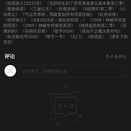
《假面骑士ZZZ日语》
《无职转生到了异世界就拿出真本事第三季》
《废柴病房》
《三嫁公主》
《饥饿游戏》
《X战警97第二季》
《心
第20201122期
第20201129期
第20201206期
动禁止》
《气运世界杯，我能复制所有球星技能》
《红色珍珠》
《缎带骑士》
《夫妇与16岁～疯狂的邻居～》
《1999！神秘学对策
部国语》
《1999！神秘学对策部英语》
《地球超新鲜第二季》
《豆
第20201213期
第20201227期
第20210110期
腐妈妈》
《谷雨街后巷》
《歌手2026》
《花仙子之魔法香对论》
《欢乐集结号2026》
《警字一号》
《九门》
《猎虎贰》
《凛冬下的
罪恶》
第20210117期
第20210124期
第20210131期
评论
共
0
条评论
第20210207期
第20210220期
第20210221期
第20210228期
第20210307期
第20210314期
第20210321期
第20210328期
第20210404期
第20210411期
第20210418期
第20210425期
第20210502期
第20210509期
第20210516期