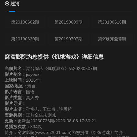
超清
第20190602期
第20190609期
第20190616期
第20190630期
第20190707期
第20190714期
展开全部
第20190721期
第20190723期
第20190728期
窝窝影院为您提供《饥饿游戏》详细信息
当前片名：
港台综艺《饥饿游戏》第20230507期
第20190804期
第20190811期
第20190819期
影片别名：
jieyouxi
上映时间：
2016年
国家/地区：
港台
第20190825期
第20190901期
第20190915期
影片语言：
国语
影片类型：
真人秀
影片导演：
第20190922期
第20190929期
第20191006期
影片主演：
孙协志 , 王仁甫 , 许孟哲
资源类别：
正片全集未删减
更新：
更新至20260726期/2026-08-08 17:30:21
第20191013期
第20191020期
第20191027期
总播放次数：
834次
简介：窝窝影院(www.xn2001.com)为您提供《饥饿游戏》简介：