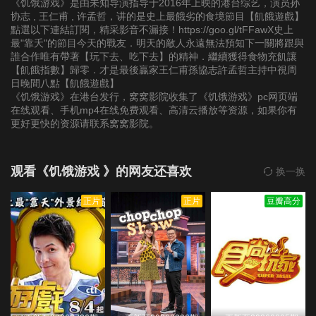
《饥饿游戏》是由未知导演指导于2016年上映的港台综艺，演员孙
第20191103期
第20191110期
第20191117期
协志 , 王仁甫 , 许孟哲，讲的是史上最餓劣的食境節目【飢餓遊戲】
點選以下連結訂閱，精采影音不漏接！https://goo.gl/tFFawX史上
最"靠夭"的節目今天的戰友．明天的敵人永遠無法預知下一關將跟與
第20191124期
第20191201期
第20191208期
誰合作唯有帶著【玩下去、吃下去】的精神．繼續獲得食物充飢讓
【飢餓指數】歸零．才是最後贏家王仁甫孫協志許孟哲主持中視周
日晚間八點【飢餓遊戲】
第20191215期
第20191222期
第20200105期
《饥饿游戏》在港台发行，窝窝影院收集了《饥饿游戏》pc网页端
在线观看、手机mp4在线免费观看、高清云播放等资源，如果你有
第20200119期
第20200202期
第20200216期
更好更快的资源请联系窝窝影院。
第20200223期
第20200301期
第20200308期
观看《饥饿游戏 》的网友还喜欢
换一换
第20200315期
第20200322期
第20200329期
正片
正片
豆瓣高分
第20200405期
第20200412期
第20200419期
第20200426期
第20200503期
第20200510期