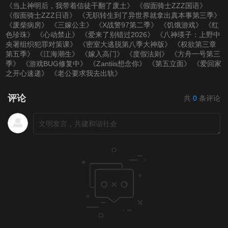
《当上神明后，我带着信徒干翻了废土》
《假面骑士ZZZ国语》
《假面骑士ZZZ日语》
《无职转生到了异世界就拿出真本事第三季》
第20201122期
第20201129期
第20201206期
《废柴病房》
《三嫁公主》
《X战警97第二季》
《饥饿游戏》
《红
色珍珠》
《心动禁止》
《爱来了别错过2026》
《八神瑛子：上野中
央署组织犯罪对策课》
《密室大逃脱第八季大神版》
《权欲第三章
第20201213期
第20201227期
第20210110期
第五季》
《江海潮生》
《嫁入高门》
《度假法则》
《方舟一号第三
季》
《游戏BUG修复中》
《Zantiis想念你》
《第五立面》
《爱回家
之开心速递》
《老公要求我去出轨》
第20210117期
第20210124期
第20210131期
评论
共
0
条评论
第20210207期
第20210220期
第20210221期
第20210228期
第20210307期
第20210314期
第20210321期
第20210328期
第20210404期
第20210411期
第20210418期
第20210425期
第20210502期
第20210509期
第20210516期