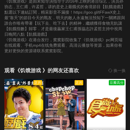
《饥饿游戏》是由未知导演指导于2016年上映的港台综艺，演员孙
第20191103期
第20191110期
第20191117期
协志 , 王仁甫 , 许孟哲，讲的是史上最餓劣的食境節目【飢餓遊戲】
點選以下連結訂閱，精采影音不漏接！https://goo.gl/tFFawX史上
最"靠夭"的節目今天的戰友．明天的敵人永遠無法預知下一關將跟與
第20191124期
第20191201期
第20191208期
誰合作唯有帶著【玩下去、吃下去】的精神．繼續獲得食物充飢讓
【飢餓指數】歸零．才是最後贏家王仁甫孫協志許孟哲主持中視周
日晚間八點【飢餓遊戲】
第20191215期
第20191222期
第20200105期
《饥饿游戏》在港台发行，窝窝影院收集了《饥饿游戏》pc网页端
在线观看、手机mp4在线免费观看、高清云播放等资源，如果你有
第20200119期
第20200202期
第20200216期
更好更快的资源请联系窝窝影院。
第20200223期
第20200301期
第20200308期
观看《饥饿游戏 》的网友还喜欢
换一换
第20200315期
第20200322期
第20200329期
正片
正片
豆瓣高分
第20200405期
第20200412期
第20200419期
第20200426期
第20200503期
第20200510期