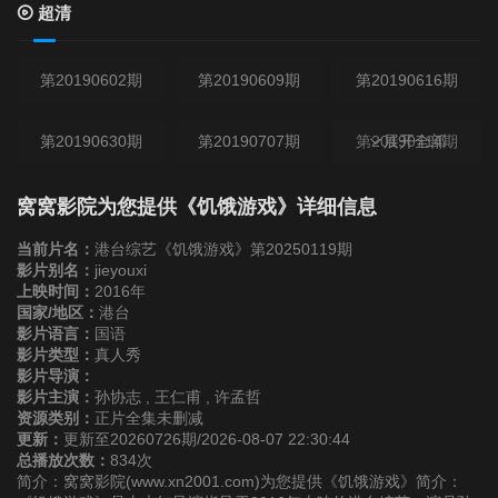
超清
第20190602期
第20190609期
第20190616期
第20190630期
第20190707期
第20190714期
展开全部
第20190721期
第20190723期
第20190728期
窝窝影院为您提供《饥饿游戏》详细信息
当前片名：
港台综艺《饥饿游戏》第20250119期
第20190804期
第20190811期
第20190819期
影片别名：
jieyouxi
上映时间：
2016年
国家/地区：
港台
第20190825期
第20190901期
第20190915期
影片语言：
国语
影片类型：
真人秀
影片导演：
第20190922期
第20190929期
第20191006期
影片主演：
孙协志 , 王仁甫 , 许孟哲
资源类别：
正片全集未删减
更新：
更新至20260726期/2026-08-07 22:30:44
第20191013期
第20191020期
第20191027期
总播放次数：
834次
简介：窝窝影院(www.xn2001.com)为您提供《饥饿游戏》简介：