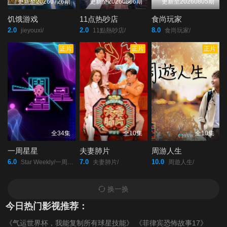
第20200517期
第20200524期
第20200531期
更新至20260726期
更新至20260806期
更新至20260805期
饥饿游戏
11点热吵店
食尚玩家
第20200607期
第20200614期
第20200621期
2.0
2.0
8.0
jieyouxi/
11點熱吵店/
食尚玩家/
正片
正片
正片
第20200628期
第20200705期
第20200712期
第20200719期
第20200726期
第20200802期
第20200809期
第20200816期
第20200823期
全34集
全10集
全10集
第20200830期
第20200906期
第20200913期
一周星星
夫妻肺片
周游人生
6.0
7.0
10.0
Star Weekly/一周星星/
夫妻肺片/
周遊人生/
第20200920期
第20200927期
第20201004期
换一换
第20201011期
第20201018期
第20201025期
今日热门影视推荐：
《气运世界杯，我能复制所有球星技能》
《菲律宾恐怖故事17》
第20201101期
第20201108期
第20201115期