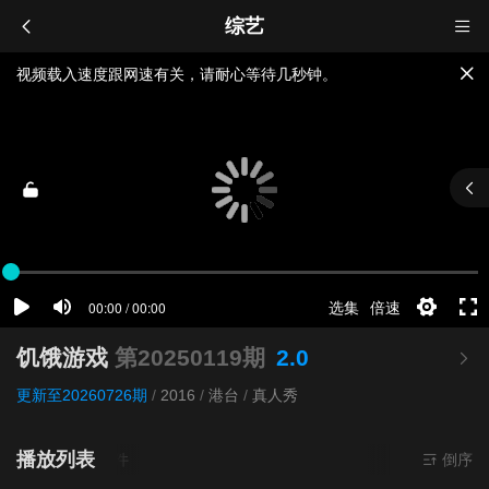
综艺
视频载入速度跟网速有关，请耐心等待几秒钟。
提醒：
不要轻易相信视频中的广告，谨防上当受骗!
如果无法播放请重新刷新页面，或者切换线路。
饥饿游戏
第20250119期
2.0
更新至20260726期
/
2016
/
港台
/
真人秀
播放列表
当前资源来
倒序