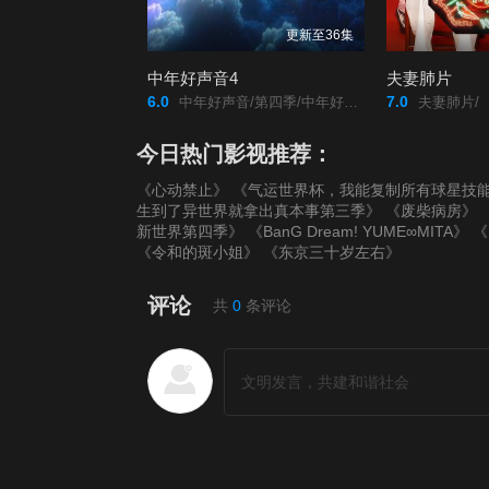
更新至36集
中年好声音4
夫妻肺片
6.0
7.0
中年好声音/第四季/中年好声音4/中年好聲音4/
夫妻肺片/
今日热门影视推荐：
《心动禁止》
《气运世界杯，我能复制所有球星技
生到了异世界就拿出真本事第三季》
《废柴病房》
新世界第四季》
《BanG Dream! YUME∞MITA》
《
《令和的斑小姐》
《东京三十岁左右》
评论
共
0
条评论