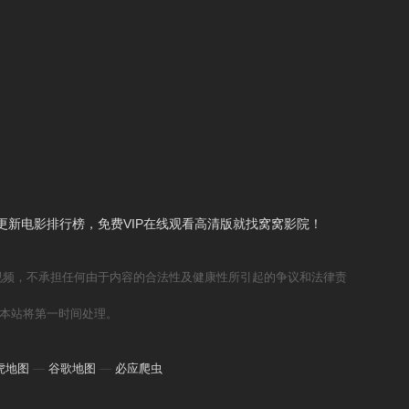
新电影排行榜，免费VIP在线观看高清版就找窝窝影院！
视频，不承担任何由于内容的合法性及健康性所引起的争议和法律责
本站将第一时间处理。
虎地图
—
谷歌地图
—
必应爬虫