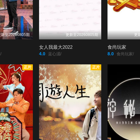
新至20260805期
更新至20260805期
更新
女人我最大2022
食尚玩家
4.0
8.0
/
蓝心湄/
食尚玩家/
正片
正片