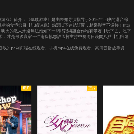
供《饥饿游戏》简介：《饥饿游戏》是由未知导演指导于2016年上映的港台综
最餓劣的食境節目【飢餓遊戲】點選以下連結訂閱，精采影音不漏接！http
目今天的戰友．明天的敵人永遠無法預知下一關將跟與誰合作唯有帶著【玩下去、吃下
零．才是最後贏家王仁甫孫協志許孟哲主持中視周日晚間八點【飢餓遊
戏》pc网页端在线观看、手机mp4在线免费观看、高清云播放等资
正片
正片