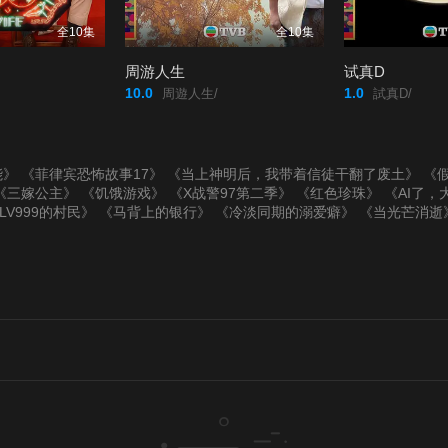
全10集
全10集
周游人生
试真D
10.0
1.0
周遊人生/
試真D/
能》
《菲律宾恐怖故事17》
《当上神明后，我带着信徒干翻了废土》
《假
《三嫁公主》
《饥饿游戏》
《X战警97第二季》
《红色珍珠》
《AI了，
LV999的村民》
《马背上的银行》
《冷淡同期的溺爱癖》
《当光芒消逝