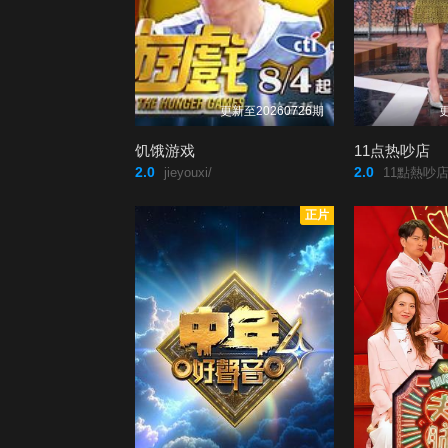
更新至20260726期
更
饥饿游戏
11点热吵店
2.0
2.0
jieyouxi/
11點熱吵店
正片