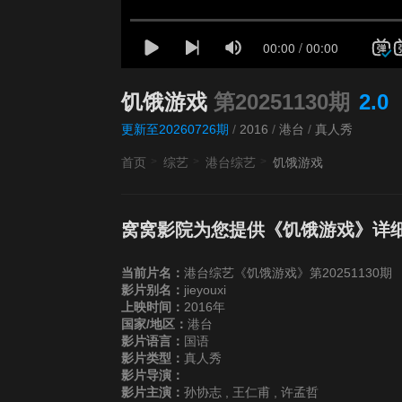
饥饿游戏
第20251130期
2.0
更新至20260726期
/
2016
/
港台
/
真人秀
首页
综艺
港台综艺
饥饿游戏
窝窝影院为您提供《饥饿游戏》详
当前片名：
港台综艺《饥饿游戏》第20251130期
影片别名：
jieyouxi
上映时间：
2016年
国家/地区：
港台
影片语言：
国语
影片类型：
真人秀
影片导演：
影片主演：
孙协志 , 王仁甫 , 许孟哲