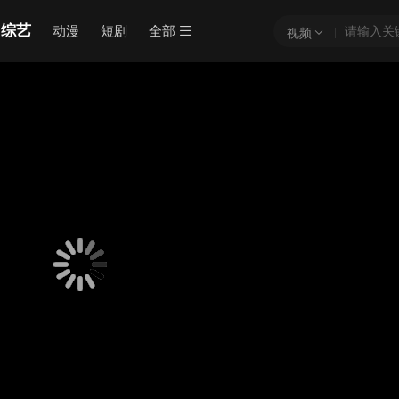
综艺
动漫
短剧
全部
视频
骗!