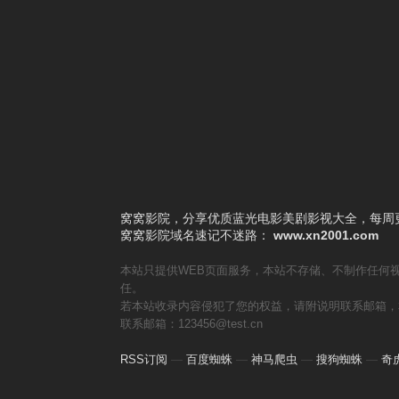
6
小姐不熙娣
7
自然系女子旅行
8
未来少女
9
奖门人Halloween感谢祭
10
小姐不藏私
窝窝影院，分享优质蓝光电影美剧影视大全，每周更
窝窝影院
域名速记不迷路：
www.xn2001.com
本站只提供WEB页面服务，本站不存储、不制作任何
任。
若本站收录内容侵犯了您的权益，请附说明联系邮箱，
联系邮箱：123456@test.cn
RSS订阅
—
百度蜘蛛
—
神马爬虫
—
搜狗蜘蛛
—
奇