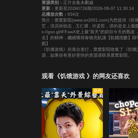
资源类别：
正片全集未删减
更新：
更新至20260726期/2026-08-07 11:30:14
总播放次数：
834次
简介：窝窝影院(www.xn2001.com)为您提
艺，演员孙协志 , 王仁甫 , 许孟哲，讲的是史上
s://goo.gl/tFFawX史上最"靠夭"的節
去】的精神．繼續獲得食物充飢讓【飢餓指數】歸
戲】
《饥饿游戏》在港台发行，窝窝影院收集了《饥饿游
源，如果你有更好更快的资源请联系窝窝影院。
观看《饥饿游戏 》的网友还喜欢
正片