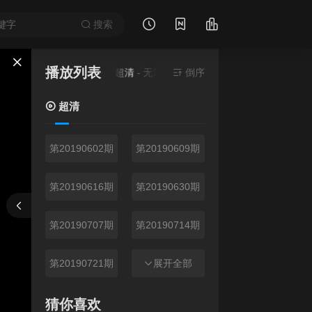
搜索
播放列表
当前资源来源
超清
- 无需安装任何插件
倒序
超清
第20190602期
第20190609期
第20190616期
第20190630期
报错
刷新
上一集
下一集
第20190707期
第20190714期
第20190721期
第20190723期
展开全部
第20190728期
第20190804期
猜你喜欢