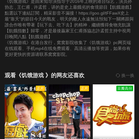
《饥饿游戏》是由未知导演指导于2016年上映的港台综艺，演员孙
第20191103期
第20191110期
第20191117期
协志 , 王仁甫 , 许孟哲，讲的是史上最餓劣的食境節目【飢餓遊戲】
點選以下連結訂閱，精采影音不漏接！https://goo.gl/tFFawX史上
最"靠夭"的節目今天的戰友．明天的敵人永遠無法預知下一關將跟與
第20191124期
第20191201期
第20191208期
誰合作唯有帶著【玩下去、吃下去】的精神．繼續獲得食物充飢讓
【飢餓指數】歸零．才是最後贏家王仁甫孫協志許孟哲主持中視周
日晚間八點【飢餓遊戲】
第20191215期
第20191222期
第20200105期
《饥饿游戏》在港台发行，窝窝影院收集了《饥饿游戏》pc网页端
在线观看、手机mp4在线免费观看、高清云播放等资源，如果你有
第20200119期
第20200202期
第20200216期
更好更快的资源请联系窝窝影院。
第20200223期
第20200301期
第20200308期
观看《饥饿游戏 》的网友还喜欢
换一换
第20200315期
第20200322期
第20200329期
正片
正片
豆瓣高分
第20200405期
第20200412期
第20200419期
第20200426期
第20200503期
第20200510期