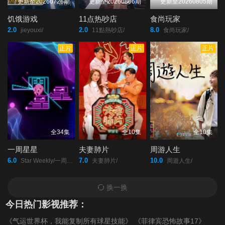
第20200517期
第20200524期
第20200531期
更新至20260726期
更新至20260806期
更新至20260805期
饥饿游戏
11点热吵店
食尚玩家
第20200607期
第20200614期
第20200621期
2.0
2.0
8.0
jieyouxi/
11點熱吵店/
食尚玩家/
正片
正片
正片
第20200628期
第20200705期
第20200712期
第20200719期
第20200726期
第20200802期
第20200809期
第20200816期
第20200823期
全34集
全10集
全10集
第20200830期
第20200906期
第20200913期
一周星星
夫妻肺片
周游人生
6.0
7.0
10.0
Star Weekly/一周星星/
夫妻肺片/
周遊人生/
第20200920期
第20200927期
第20201004期
换一换
第20201011期
第20201018期
第20201025期
今日热门影视推荐：
《气运世界杯，我能复制所有球星技能》
《菲律宾恐怖故事17》
第20201101期
第20201108期
第20201115期