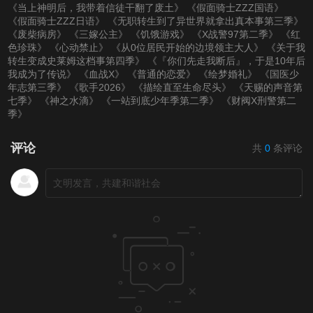
《当上神明后，我带着信徒干翻了废土》
《假面骑士ZZZ国语》
《假面骑士ZZZ日语》
《无职转生到了异世界就拿出真本事第三季》
第20201122期
第20201129期
第20201206期
《废柴病房》
《三嫁公主》
《饥饿游戏》
《X战警97第二季》
《红
色珍珠》
《心动禁止》
《从0位居民开始的边境领主大人》
《关于我
转生变成史莱姆这档事第四季》
《『你们先走我断后』，于是10年后
第20201213期
第20201227期
第20210110期
我成为了传说》
《血战X》
《普通的恋爱》
《绘梦婚礼》
《国医少
年志第三季》
《歌手2026》
《描绘直至生命尽头》
《天赐的声音第
七季》
《神之水滴》
《一站到底少年季第二季》
《财阀X刑警第二
第20210117期
第20210124期
第20210131期
季》
评论
共
0
条评论
第20210207期
第20210220期
第20210221期
第20210228期
第20210307期
第20210314期
第20210321期
第20210328期
第20210404期
第20210411期
第20210418期
第20210425期
第20210502期
第20210509期
第20210516期