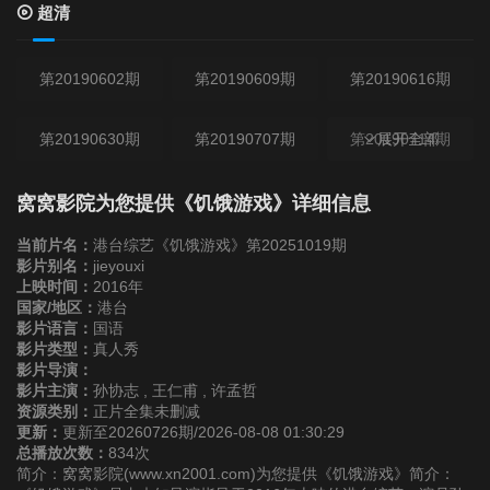
超清
第20190602期
第20190609期
第20190616期
第20190630期
第20190707期
第20190714期
展开全部
第20190721期
第20190723期
第20190728期
窝窝影院为您提供《饥饿游戏》详细信息
当前片名：
港台综艺《饥饿游戏》第20251019期
第20190804期
第20190811期
第20190819期
影片别名：
jieyouxi
上映时间：
2016年
国家/地区：
港台
第20190825期
第20190901期
第20190915期
影片语言：
国语
影片类型：
真人秀
影片导演：
第20190922期
第20190929期
第20191006期
影片主演：
孙协志 , 王仁甫 , 许孟哲
资源类别：
正片全集未删减
更新：
更新至20260726期/2026-08-08 01:30:29
第20191013期
第20191020期
第20191027期
总播放次数：
834次
简介：窝窝影院(www.xn2001.com)为您提供《饥饿游戏》简介：