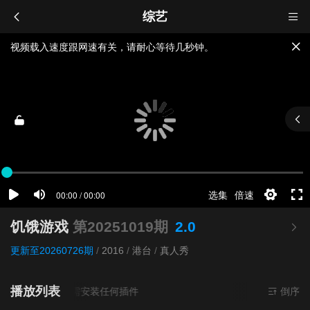
综艺
视频载入速度跟网速有关，请耐心等待几秒钟。
提醒：
不要轻易相信视频中的广告，谨防上当受骗!
如果无法播放请重新刷新页面，或者切换线路。
饥饿游戏
第20251019期
2.0
更新至20260726期
/
2016
/
港台
/
真人秀
播放列表
源来源
超清
- 无需安装任何插件
倒序