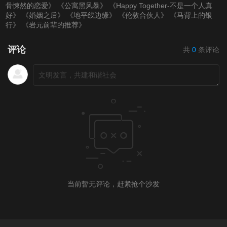
骨悚然的恋爱》
《公寓黑风暴》
《Happy Together-不是一个人真
第20220318期
第20220321(微女人)
第20220321期
好》
《婚姻之后》
《地平线边缘》
《伦敦合伙人》
《马背上的银
行》
《岩元前辈的推荐》
期
第20220323期
评论
共
0
条评论
第20220324期
第20220325期
第20220328（微女
人）期
第20220328期
第20220329期
第20220330期
第20220331期
第20220401期
第20220403（微女
人）期
当前暂无评论，赶紧抢个沙发
第20220404期
第20220405期
第20220406期
第20220407期
第20220408期
第20220411（微女