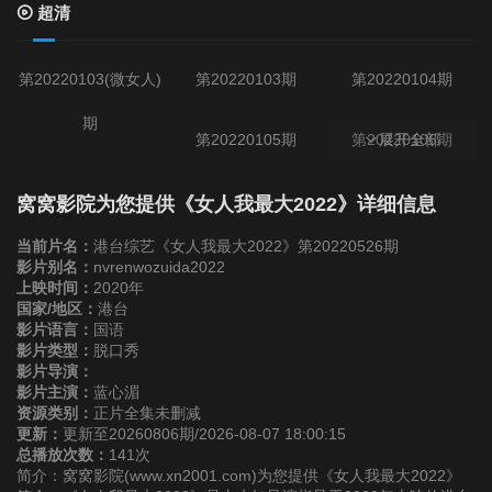
超清
第20220103(微女人)
第20220103期
第20220104期
期
第20220105期
第20220106期
展开全部
第20220107期
第20220110(微女人)
第20220110期
窝窝影院为您提供《女人我最大2022》详细信息
期
当前片名：
港台综艺《女人我最大2022》第20220526期
第20220111期
影片别名：
nvrenwozuida2022
上映时间：
2020年
国家/地区：
港台
第20220112期
第20220113期
第20220114期
影片语言：
国语
影片类型：
脱口秀
影片导演：
第20220117期
第20220118期
第20220119期
影片主演：
蓝心湄
资源类别：
正片全集未删减
更新：
更新至20260806期/2026-08-07 18:00:15
第20220120期
第20220121期
第20220124(微女人)
总播放次数：
141次
简介：窝窝影院(www.xn2001.com)为您提供《女人我最大2022》
期