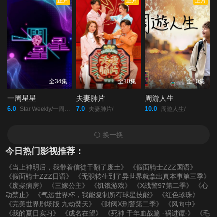
正片
正片
正片
第20220221期
第20220222期
第20220223期
第20220224期
第20220225期
第20220228(微女人)
期
第20220228期
第20220301期
第20220302期
全34集
全10集
全10集
一周星星
夫妻肺片
周游人生
第20220303期
第20220304期
第20220307(微女人)
6.0
7.0
10.0
Star Weekly/一周星星/
夫妻肺片/
周遊人生/
期
换一换
今日热门影视推荐：
第20220307期
第20220308期
第20220309期
《当上神明后，我带着信徒干翻了废土》
《假面骑士ZZZ国语》
《假面骑士ZZZ日语》
《无职转生到了异世界就拿出真本事第三季》
第20220310期
第20220311期
第20220314期
《废柴病房》
《三嫁公主》
《饥饿游戏》
《X战警97第二季》
《心
动禁止》
《气运世界杯，我能复制所有球星技能》
《红色珍珠》
《完美世界剧场版 九劫焚天》
《财阀X刑警第二季》
《风向中》
第20220315期
第20220316期
第20220317期
《我的夏日实习》
《成名在望》
《死神 千年血战篇 -祸进谭-》
《毛