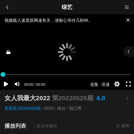
综艺
视频载入速度跟网速有关，请耐心等待几秒钟。
提醒：
不要轻易相信视频中的广告，谨防上当受骗!
如果无法播放请重新刷新页面，或者切换线路。
女人我最大2022
第20220526期
4.0
更新至20260806期
/
2020
/
港台
/
脱口秀
播放列表
来源
超清
- 无需安装任何插件
倒序