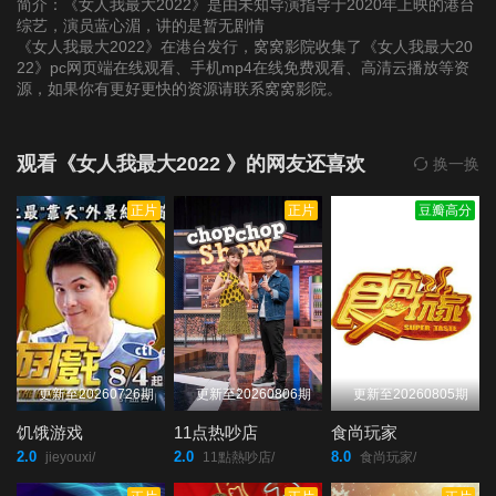
简介：《女人我最大2022》是由未知导演指导于2020年上映的港台
综艺，演员蓝心湄，讲的是暂无剧情
《女人我最大2022》在港台发行，窝窝影院收集了《女人我最大20
第20220124期
第20220125期
第20220126期
22》pc网页端在线观看、手机mp4在线免费观看、高清云播放等资
源，如果你有更好更快的资源请联系窝窝影院。
第20220127期
第20220128期
第20220207(微女人)
期
观看《女人我最大2022 》的网友还喜欢
换一换
正片
正片
豆瓣高分
第20220207期
第20220208期
第20220209期
第20220210期
第20220211期
第20220214期
第20220215期
第20220216期
第20220217期
更新至20260726期
更新至20260806期
更新至20260805期
第20220218期
第20220220期
第20220221(微女人)
饥饿游戏
11点热吵店
食尚玩家
期
2.0
2.0
8.0
jieyouxi/
11點熱吵店/
食尚玩家/