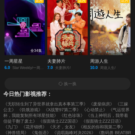
正片
正片
正片
第20220221期
第20220222期
第20220223期
第20220224期
第20220225期
第20220228(微女人)
期
第20220228期
第20220301期
第20220302期
全34集
全10集
全10集
一周星星
夫妻肺片
周游人生
第20220303期
第20220304期
第20220307(微女人)
6.0
7.0
10.0
Star Weekly/一周星星/
夫妻肺片/
周遊人生/
期
换一换
今日热门影视推荐：
第20220307期
第20220308期
第20220309期
《无职转生到了异世界就拿出真本事第三季》
《废柴病房》
《三嫁
公主》
《饥饿游戏》
《X战警97第二季》
《心动禁止》
《气运世界
第20220310期
第20220311期
第20220314期
杯，我能复制所有球星技能》
《红色珍珠》
《当上神明后，我带着
信徒干翻了废土》
《假面骑士ZZZ国语》
《假面骑士ZZZ日语》
《九门》
《花开锦绣》
《天才，女友》
《相反的你和我第二季》
第20220315期
第20220316期
第20220317期
《神兽猎局》
《鬼低语》
《说唱巅峰对决2026》
《数码兽 BEATBR