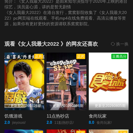
简介：《女人我最大2022》是由未知导演指导于2020年上映的港台
综艺，演员蓝心湄，讲的是暂无剧情
《女人我最大2022》在港台发行，窝窝影院收集了《女人我最大20
第20220124期
第20220125期
第20220126期
22》pc网页端在线观看、手机mp4在线免费观看、高清云播放等资
源，如果你有更好更快的资源请联系窝窝影院。
第20220127期
第20220128期
第20220207(微女人)
期
观看《女人我最大2022 》的网友还喜欢
换一换
正片
正片
豆瓣高分
第20220207期
第20220208期
第20220209期
第20220210期
第20220211期
第20220214期
第20220215期
第20220216期
第20220217期
更新至20260726期
更新至20260806期
更新至20260805期
第20220218期
第20220220期
第20220221(微女人)
饥饿游戏
11点热吵店
食尚玩家
期
2.0
2.0
8.0
jieyouxi/
11點熱吵店/
食尚玩家/