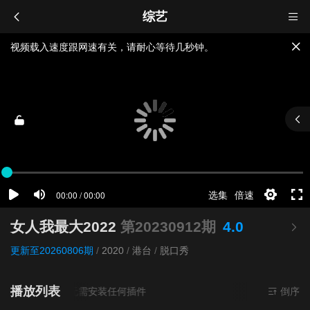
综艺
视频载入速度跟网速有关，请耐心等待几秒钟。
提醒：
不要轻易相信视频中的广告，谨防上当受骗!
如果无法播放请重新刷新页面，或者切换线路。
女人我最大2022
第20230912期
4.0
更新至20260806期
/
2020
/
港台
/
脱口秀
播放列表
资源来源
超清
- 无需安装任何插件
倒序