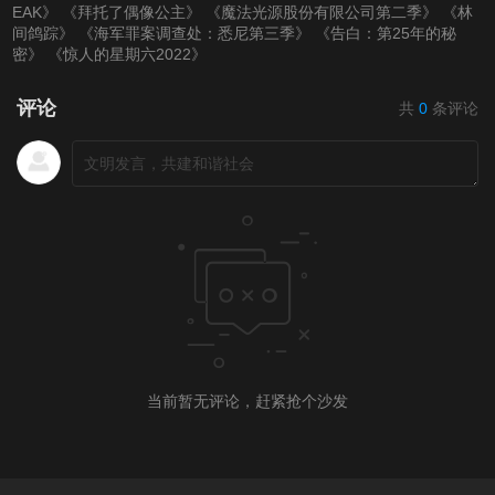
EAK》
《拜托了偶像公主》
《魔法光源股份有限公司第二季》
《林
第20220318期
第20220321(微女人)
第20220321期
间鸽踪》
《海军罪案调查处：悉尼第三季》
《告白：第25年的秘
密》
《惊人的星期六2022》
期
第20220323期
评论
共
0
条评论
第20220324期
第20220325期
第20220328（微女
人）期
第20220328期
第20220329期
第20220330期
第20220331期
第20220401期
第20220403（微女
人）期
当前暂无评论，赶紧抢个沙发
第20220404期
第20220405期
第20220406期
第20220407期
第20220408期
第20220411（微女