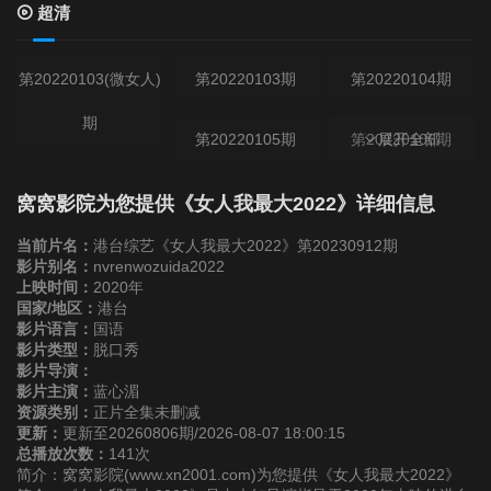
超清
第20220103(微女人)
第20220103期
第20220104期
期
第20220105期
第20220106期
展开全部
第20220107期
第20220110(微女人)
第20220110期
窝窝影院为您提供《女人我最大2022》详细信息
期
当前片名：
港台综艺《女人我最大2022》第20230912期
第20220111期
影片别名：
nvrenwozuida2022
上映时间：
2020年
国家/地区：
港台
第20220112期
第20220113期
第20220114期
影片语言：
国语
影片类型：
脱口秀
影片导演：
第20220117期
第20220118期
第20220119期
影片主演：
蓝心湄
资源类别：
正片全集未删减
更新：
更新至20260806期/2026-08-07 18:00:15
第20220120期
第20220121期
第20220124(微女人)
总播放次数：
141次
简介：窝窝影院(www.xn2001.com)为您提供《女人我最大2022》
期