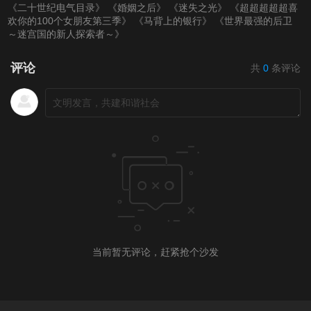
《二十世纪电气目录》
《婚姻之后》
《迷失之光》
《超超超超超喜
第20220318期
第20220321(微女人)
第20220321期
欢你的100个女朋友第三季》
《马背上的银行》
《世界最强的后卫
～迷宫国的新人探索者～》
期
第20220323期
评论
共
0
条评论
第20220324期
第20220325期
第20220328（微女
人）期
第20220328期
第20220329期
第20220330期
第20220331期
第20220401期
第20220403（微女
人）期
当前暂无评论，赶紧抢个沙发
第20220404期
第20220405期
第20220406期
第20220407期
第20220408期
第20220411（微女