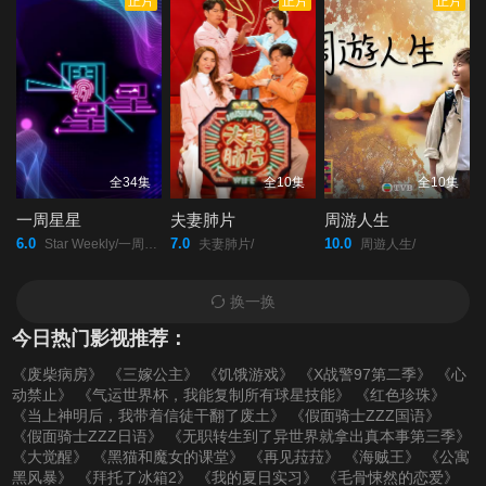
正片
正片
正片
第20220221期
第20220222期
第20220223期
第20220224期
第20220225期
第20220228(微女人)
期
第20220228期
第20220301期
第20220302期
全34集
全10集
全10集
一周星星
夫妻肺片
周游人生
第20220303期
第20220304期
第20220307(微女人)
6.0
7.0
10.0
Star Weekly/一周星星/
夫妻肺片/
周遊人生/
期
换一换
今日热门影视推荐：
第20220307期
第20220308期
第20220309期
《废柴病房》
《三嫁公主》
《饥饿游戏》
《X战警97第二季》
《心
动禁止》
《气运世界杯，我能复制所有球星技能》
《红色珍珠》
第20220310期
第20220311期
第20220314期
《当上神明后，我带着信徒干翻了废土》
《假面骑士ZZZ国语》
《假面骑士ZZZ日语》
《无职转生到了异世界就拿出真本事第三季》
《大觉醒》
《黑猫和魔女的课堂》
《再见菈菈》
《海贼王》
《公寓
第20220315期
第20220316期
第20220317期
黑风暴》
《拜托了冰箱2》
《我的夏日实习》
《毛骨悚然的恋爱》