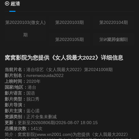
超清
第20220103(微女人)
第20220103期
第20220104期
期
第20220105期
第20220106期
展开全部
第20220107期
第20220110(微女人)
第20220110期
窝窝影院为您提供《女人我最大2022》详细信息
期
当前片名：
港台综艺《女人我最大2022》第20241008期
第20220111期
影片别名：
nvrenwozuida2022
上映时间：
2020年
国家/地区：
港台
第20220112期
第20220113期
第20220114期
影片语言：
国语
影片类型：
脱口秀
影片导演：
第20220117期
第20220118期
第20220119期
影片主演：
蓝心湄
资源类别：
正片全集未删减
更新：
更新至20260806期/2026-08-07 18:00:15
第20220120期
第20220121期
第20220124(微女人)
总播放次数：
141次
简介：窝窝影院(www.xn2001.com)为您提供《女人我最大2022》
期