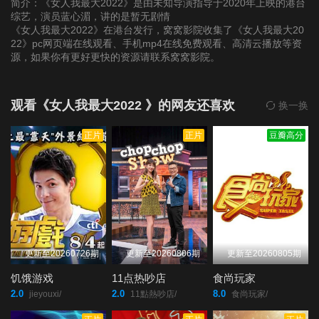
简介：《女人我最大2022》是由未知导演指导于2020年上映的港台
综艺，演员蓝心湄，讲的是暂无剧情
《女人我最大2022》在港台发行，窝窝影院收集了《女人我最大20
第20220124期
第20220125期
第20220126期
22》pc网页端在线观看、手机mp4在线免费观看、高清云播放等资
源，如果你有更好更快的资源请联系窝窝影院。
第20220127期
第20220128期
第20220207(微女人)
期
观看《女人我最大2022 》的网友还喜欢
换一换
正片
正片
豆瓣高分
第20220207期
第20220208期
第20220209期
第20220210期
第20220211期
第20220214期
第20220215期
第20220216期
第20220217期
更新至20260726期
更新至20260806期
更新至20260805期
第20220218期
第20220220期
第20220221(微女人)
饥饿游戏
11点热吵店
食尚玩家
期
2.0
2.0
8.0
jieyouxi/
11點熱吵店/
食尚玩家/