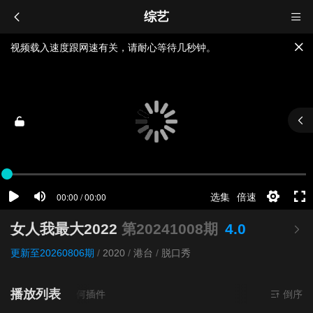
综艺
视频载入速度跟网速有关，请耐心等待几秒钟。
提醒：
不要轻易相信视频中的广告，谨防上当受骗!
如果无法播放请重新刷新页面，或者切换线路。
女人我最大2022
第20241008期
4.0
更新至20260806期
/
2020
/
港台
/
脱口秀
播放列表
清
- 无需安装任何插件
倒序