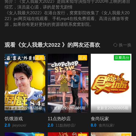
简介：《女人我最大2022》是由未知导演指导于2020年上映的港台
综艺，演员蓝心湄，讲的是暂无剧情
《女人我最大2022》在港台发行，窝窝影院收集了《女人我最大20
第20220124期
第20220125期
第20220126期
22》pc网页端在线观看、手机mp4在线免费观看、高清云播放等资
源，如果你有更好更快的资源请联系窝窝影院。
第20220127期
第20220128期
第20220207(微女人)
期
观看《女人我最大2022 》的网友还喜欢
换一换
正片
正片
豆瓣高分
第20220207期
第20220208期
第20220209期
第20220210期
第20220211期
第20220214期
第20220215期
第20220216期
第20220217期
更新至20260726期
更新至20260806期
更新至20260805期
第20220218期
第20220220期
第20220221(微女人)
饥饿游戏
11点热吵店
食尚玩家
期
2.0
2.0
8.0
jieyouxi/
11點熱吵店/
食尚玩家/