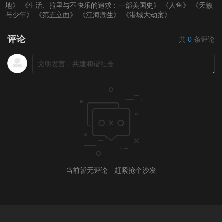
地》
《生活、拉里与不快乐的追求：一部美国史》
《人鱼》
《天籁
第20220318期
第20220321(微女人)
第20220321期
与少年》
《第五立面》
《江海潮生》
《港城大劫案》
期
评论
共
0
条评论
第20220323期
第20220324期
第20220325期
第20220328（微女
人）期
第20220328期
第20220329期
第20220330期
第20220331期
第20220401期
第20220403（微女
人）期
当前暂无评论，赶紧抢个沙发
第20220404期
第20220405期
第20220406期
第20220407期
第20220408期
第20220411（微女