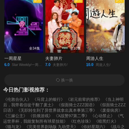
正片
正片
正片
第20220221期
第20220222期
第20220223期
第20220224期
第20220225期
第20220228(微女人)
期
第20220228期
第20220301期
第20220302期
全34集
全10集
全10集
一周星星
夫妻肺片
周游人生
第20220303期
第20220304期
第20220307(微女人)
6.0
7.0
10.0
Star Weekly/一周星星/
夫妻肺片/
周遊人生/
期
换一换
今日热门影视推荐：
第20220307期
第20220308期
第20220309期
《伦敦合伙人》
《马背上的银行》
《岩元前辈的推荐》
《当上神明
后，我带着信徒干翻了废土》
《假面骑士ZZZ国语》
《假面骑士ZZZ
第20220310期
第20220311期
第20220314期
日语》
《无职转生到了异世界就拿出真本事第三季》
《废柴病房》
《三嫁公主》
《饥饿游戏》
《X战警97第二季》
《心动禁止》
《气
运世界杯，我能复制所有球星技能》
《红色珍珠》
《暗黑灯火》
第20220315期
第20220316期
第20220317期
《猫与龙》
《完美世界剧场版 九劫焚天》
《你好星期六》
《战斗之