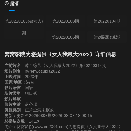
超清
第20220103(微女人)
第20220103期
第20220104期
期
第20220105期
第20220106期
展开全部
第20220107期
第20220110(微女人)
第20220110期
窝窝影院为您提供《女人我最大2022》详细信息
期
当前片名：
港台综艺《女人我最大2022》第20240314期
第20220111期
影片别名：
nvrenwozuida2022
上映时间：
2020年
国家/地区：
港台
第20220112期
第20220113期
第20220114期
影片语言：
国语
影片类型：
脱口秀
影片导演：
第20220117期
第20220118期
第20220119期
影片主演：
蓝心湄
资源类别：
正片全集未删减
更新：
更新至20260806期/2026-08-07 18:00:15
第20220120期
第20220121期
第20220124(微女人)
总播放次数：
141次
简介：窝窝影院(www.xn2001.com)为您提供《女人我最大2022》
期