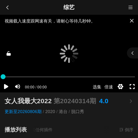
综艺
视频载入速度跟网速有关，请耐心等待几秒钟。
提醒：
不要轻易相信视频中的广告，谨防上当受骗!
如果无法播放请重新刷新页面，或者切换线路。
女人我最大2022
第20240314期
4.0
更新至20260806期
/
2020
/
港台
/
脱口秀
播放列表
源
超清
- 无需安装任何插件
倒序