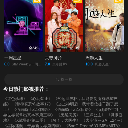
正片
正片
正片
第20220221期
第20220222期
第20220223期
第20220224期
第20220225期
第20220228(微女人)
期
第20220228期
第20220301期
第20220302期
全34集
全10集
全10集
一周星星
夫妻肺片
周游人生
第20220303期
第20220304期
第20220307(微女人)
6.0
7.0
10.0
Star Weekly/一周星星/
夫妻肺片/
周遊人生/
期
换一换
今日热门影视推荐：
第20220307期
第20220308期
第20220309期
《红色珍珠》
《心动禁止》
《气运世界杯，我能复制所有球星技
能》
《菲律宾恐怖故事17》
《当上神明后，我带着信徒干翻了废
第20220310期
第20220311期
第20220314期
土》
《假面骑士ZZZ国语》
《假面骑士ZZZ日语》
《无职转生到了
异世界就拿出真本事第三季》
《废柴病房》
《三嫁公主》
《饥饿游
戏》
《X战警97第二季》
《AI了，大医生》
《大空港～GATE24～》
第20220315期
第20220316期
第20220317期
《星际迷航：奇异新世界第四季》
《BanG Dream! YUME∞MITA》