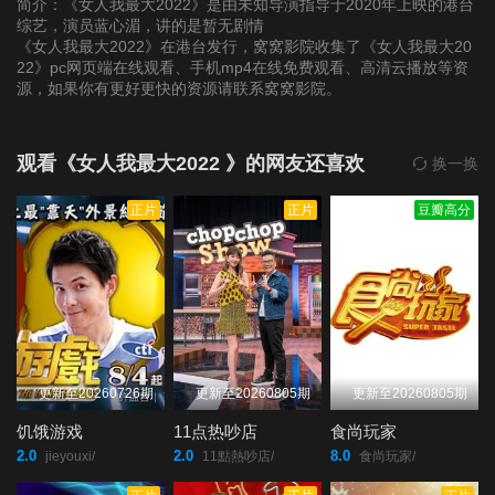
简介：《女人我最大2022》是由未知导演指导于2020年上映的港台
综艺，演员蓝心湄，讲的是暂无剧情
《女人我最大2022》在港台发行，窝窝影院收集了《女人我最大20
第20220124期
第20220125期
第20220126期
22》pc网页端在线观看、手机mp4在线免费观看、高清云播放等资
源，如果你有更好更快的资源请联系窝窝影院。
第20220127期
第20220128期
第20220207(微女人)
期
观看《女人我最大2022 》的网友还喜欢
换一换
正片
正片
豆瓣高分
第20220207期
第20220208期
第20220209期
第20220210期
第20220211期
第20220214期
第20220215期
第20220216期
第20220217期
更新至20260726期
更新至20260805期
更新至20260805期
第20220218期
第20220220期
第20220221(微女人)
饥饿游戏
11点热吵店
食尚玩家
期
2.0
2.0
8.0
jieyouxi/
11點熱吵店/
食尚玩家/