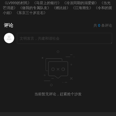
《LV999的村民》
《马背上的银行》
《冷淡同期的溺爱癖》
《当光
第20220318期
第20220321(微女人)
第20220321期
芒消逝》
《做我的专属队友》
《燃比娃》
《江海潮生》
《令和的斑
小姐》
《东京三十岁左右》
期
第20220323期
评论
共
0
条评论
第20220324期
第20220325期
第20220328（微女
人）期
第20220328期
第20220329期
第20220330期
第20220331期
第20220401期
第20220403（微女
人）期
当前暂无评论，赶紧抢个沙发
第20220404期
第20220405期
第20220406期
第20220407期
第20220408期
第20220411（微女