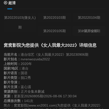
超清
第20220103(微女人)
第20220103期
第20220104期
期
第20220105期
第20220106期
展开全部
第20220107期
第20220110(微女人)
第20220110期
窝窝影院为您提供《女人我最大2022》详细信息
期
当前片名：
港台综艺《女人我最大2022》第20230906期
第20220111期
影片别名：
nvrenwozuida2022
上映时间：
2020年
国家/地区：
港台
第20220112期
第20220113期
第20220114期
影片语言：
国语
影片类型：
脱口秀
影片导演：
第20220117期
第20220118期
第20220119期
影片主演：
蓝心湄
资源类别：
正片全集未删减
更新：
更新至20260805期/2026-08-06 17:30:04
第20220120期
第20220121期
第20220124(微女人)
总播放次数：
141次
简介：窝窝影院(www.xn2001.com)为您提供《女人我最大2022》
期