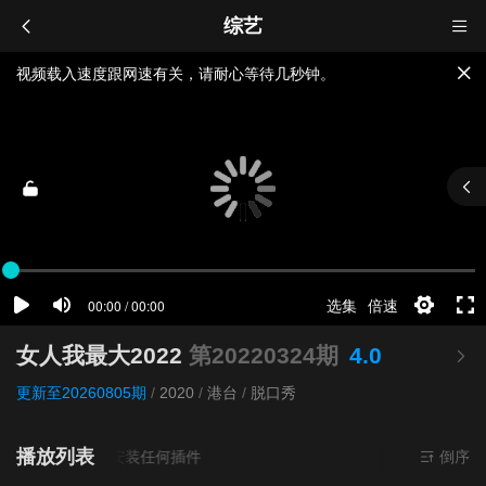
综艺
视频载入速度跟网速有关，请耐心等待几秒钟。
提醒：
不要轻易相信视频中的广告，谨防上当受骗!
如果无法播放请重新刷新页面，或者切换线路。
女人我最大2022
第20220324期
4.0
更新至20260805期
/
2020
/
港台
/
脱口秀
播放列表
来源
超清
- 无需安装任何插件
倒序