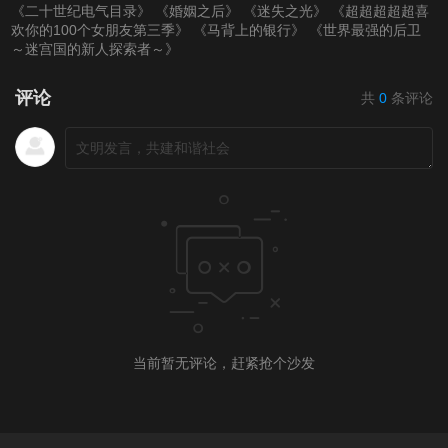
《二十世纪电气目录》
《婚姻之后》
《迷失之光》
《超超超超超喜
第20220318期
第20220321(微女人)
第20220321期
欢你的100个女朋友第三季》
《马背上的银行》
《世界最强的后卫
～迷宫国的新人探索者～》
期
第20220323期
评论
共
0
条评论
第20220324期
第20220325期
第20220328（微女
人）期
第20220328期
第20220329期
第20220330期
第20220331期
第20220401期
第20220403（微女
人）期
当前暂无评论，赶紧抢个沙发
第20220404期
第20220405期
第20220406期
第20220407期
第20220408期
第20220411（微女