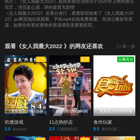
简介：《女人我最大2022》是由未知导演指导于2020年上映的港台
综艺，演员蓝心湄，讲的是暂无剧情
《女人我最大2022》在港台发行，窝窝影院收集了《女人我最大20
第20220124期
第20220125期
第20220126期
22》pc网页端在线观看、手机mp4在线免费观看、高清云播放等资
源，如果你有更好更快的资源请联系窝窝影院。
第20220127期
第20220128期
第20220207(微女人)
期
观看《女人我最大2022 》的网友还喜欢
换一换
正片
正片
豆瓣高分
第20220207期
第20220208期
第20220209期
第20220210期
第20220211期
第20220214期
第20220215期
第20220216期
第20220217期
更新至20260726期
更新至20260806期
更新至20260805期
第20220218期
第20220220期
第20220221(微女人)
饥饿游戏
11点热吵店
食尚玩家
期
2.0
2.0
8.0
jieyouxi/
11點熱吵店/
食尚玩家/