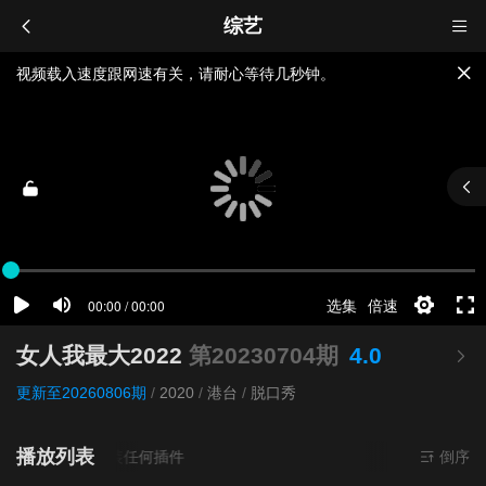
综艺
视频载入速度跟网速有关，请耐心等待几秒钟。
提醒：
不要轻易相信视频中的广告，谨防上当受骗!
如果无法播放请重新刷新页面，或者切换线路。
女人我最大2022
第20230704期
4.0
更新至20260806期
/
2020
/
港台
/
脱口秀
播放列表
源
超清
- 无需安装任何插件
倒序