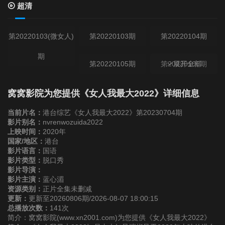
超清
第20220103(微女人)
第20220103期
第20220104期
期
第20220105期
第20220106期
展开全部
第20220107期
第20220110(微女人)
第20220110期
窝窝影院为您提供《女人我最大2022》详细信息
期
当前片名：
港台综艺《女人我最大2022》第20230704期
第20220111期
影片别名：
nvrenwozuida2022
上映时间：
2020年
国家/地区：
港台
第20220112期
第20220113期
第20220114期
影片语言：
国语
影片类型：
脱口秀
影片导演：
第20220117期
第20220118期
第20220119期
影片主演：
蓝心湄
资源类别：
正片全集未删减
更新：
更新至20260806期/2026-08-07 18:00:15
第20220120期
第20220121期
第20220124(微女人)
总播放次数：
141次
简介：窝窝影院(www.xn2001.com)为您提供《女人我最大2022》
期