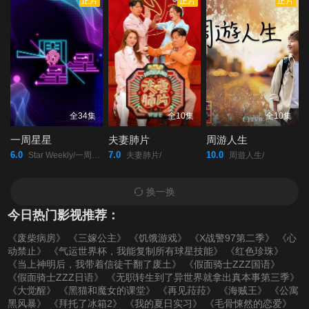
正片
正片
正片
第20220221期
第20220222期
第20220223期
第20220224期
第20220225期
第20220228(微女人)
期
第20220228期
第20220301期
第20220302期
全34集
全10集
全10集
一周星星
夫妻肺片
周游人生
第20220303期
第20220304期
第20220307(微女人)
6.0
7.0
10.0
Star Weekly/一周星星/
夫妻肺片/
周遊人生/
期
换一换
今日热门影视推荐：
第20220307期
第20220308期
第20220309期
《废柴病房》
《三嫁公主》
《饥饿游戏》
《X战警97第二季》
《心
动禁止》
《气运世界杯，我能复制所有球星技能》
《红色珍珠》
第20220310期
第20220311期
第20220314期
《当上神明后，我带着信徒干翻了废土》
《假面骑士ZZZ国语》
《假面骑士ZZZ日语》
《无职转生到了异世界就拿出真本事第三季》
《大觉醒》
《黑猫和魔女的课堂》
《再见菈菈》
《海贼王》
《公寓
第20220315期
第20220316期
第20220317期
黑风暴》
《拜托了冰箱2》
《我的夏日实习》
《毛骨悚然的恋爱》