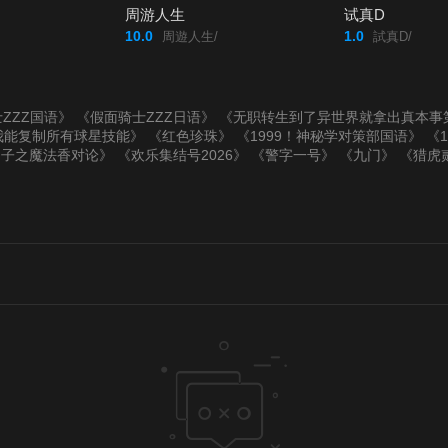
周游人生
试真D
10.0
1.0
周遊人生/
試真D/
ZZZ国语》
《假面骑士ZZZ日语》
《无职转生到了异世界就拿出真本事
我能复制所有球星技能》
《红色珍珠》
《1999！神秘学对策部国语》
《
仙子之魔法香对论》
《欢乐集结号2026》
《警字一号》
《九门》
《猎虎