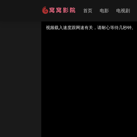
首页
电影
电视剧
视频载入速度跟网速有关，请耐心等待几秒钟。
提醒：
不要轻易相信视频中的广告，谨防上当受
如果无法播放请重新刷新页面，或者切换线路。