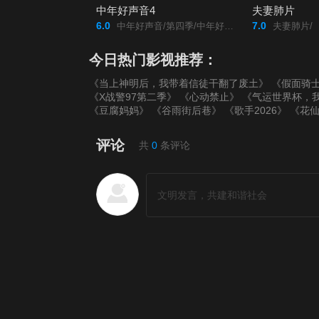
中年好声音4
夫妻肺片
6.0
7.0
中年好声音/第四季/中年好声音4/中年好聲音4/
夫妻肺片/
今日热门影视推荐：
《当上神明后，我带着信徒干翻了废土》
《假面骑士
《X战警97第二季》
《心动禁止》
《气运世界杯，
《豆腐妈妈》
《谷雨街后巷》
《歌手2026》
《花
评论
共
0
条评论