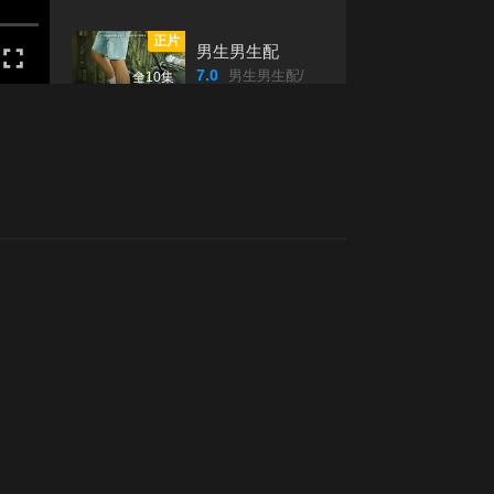
第20220110期
第20220111期
正片
男生男生配
7.0
男生男生配/
全10集
第20220112期
第20220113期
正片
魔法伽利略
第20220114期
第20220117期
9.0
魔法伽利略/
全8集
正片
全员请上车
第20220118期
第20220119期
5.0
全員請上車/
更新至20240804期
第20220120期
第20220121期
正片
2010缤纷花博演唱会
3.0
2010binfenhuaboyanchanghui/
更新至第2期完结
第20220124(微
第20220124期
正片
光开门就很忙了
女人)期
第20220125期
6.0
光開門就很忙了/
全13集
正片
爆谷一周春宵夜
第20220126期
第20220127期
7.0
爆谷一周春宵夜/
全1集