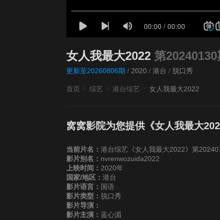
女人我最大2022
第2024013
更新至20260806期
/
2020
/
港台
/
脱口秀
首页
综艺
港台综艺
女人我最大2022
窝窝影院为您提供《女人我最大202
当前片名：
港台综艺《女人我最大2022》第20240
影片别名：
nvrenwozuida2022
上映时间：
2020年
国家/地区：
港台
影片语言：
国语
影片类型：
脱口秀
影片导演：
影片主演：
蓝心湄