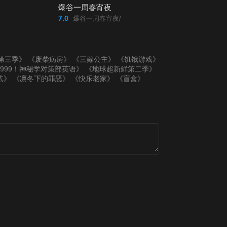
爆谷一周春宵夜
7.0
爆谷一周春宵夜/
第20220309期
第20220310期
第20220311期
第20220314期
第三季》
《废柴病房》
《三嫁公主》
《饥饿游戏》
1999！神秘学对策部英语》
《地球超新鲜第二季》
贰》
《凛冬下的罪恶》
《快乐老家》
《盲盒》
第20220315期
第20220316期
第20220317期
第20220318期
第20220321(微
第20220321期
女人)期
第20220323期
第20220324期
第20220325期
第20220328
第20220328期