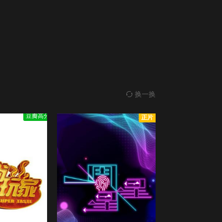
第20220128期
第20220207(微
正片
願望合夥人
2.0
願望合夥人/
全12集
女人)期
正片
直播灵接触
第20220207期
第20220208期
6.0
You Are Not Alone/直播灵接触/直播靈接觸/
更新至29集
第20220209期
第20220210期
正片
大导演小食光
换一换
6.0
大導演小食光/
更新至05集
第20220211期
第20220214期
豆瓣高分
正片
正片
试真D
1.0
試真D/
全15集
第20220215期
第20220216期
正片
嗨！营业中第三季
第20220217期
第20220218期
2.0
嗨！營業中/第三季/
更新至17集
正片
第20220220期
第20220221(微
奖门人新春感谢祭
8.0
獎門人新春感謝祭/
全1期
女人)期