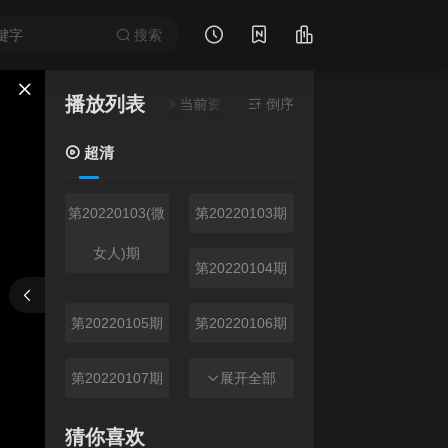
搜索
播放列表
当前资源来源
超清
- 无需安装任何插件
倒序
超清
第20220103(微
第20220103期
女人)期
第20220104期
报错
刷新
上一集
下一集
第20220105期
第20220106期
第20220107期
第20220110(微
展开全部
女人)期
猜你喜欢