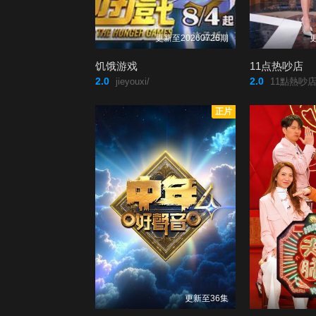
更新至20260726期
更
饥饿游戏
11点热吵店
2.0
2.0
jieyouxi/
11點熱吵店
正片
更新至36集