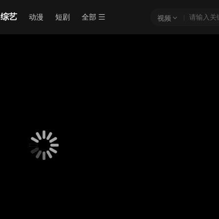
综艺
动漫
短剧
全部
视频
骗!