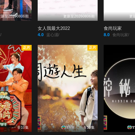
新至20260806期
更新至20260806期
更新
女人我最大2022
食尚玩家
4.0
8.0
/
蓝心湄/
食尚玩家/
正片
正片
全10集
全10集