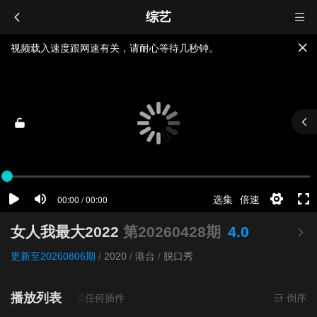
综艺
视频载入速度跟网速有关，请耐心等待几秒钟。
提醒：
不要轻易相信视频中的广告，谨防上当受骗!
如果无法播放请重新刷新页面，或者切换线路。
女人我最大2022
第20260428期
4.0
更新至20260806期
/
2020
/
港台
/
脱口秀
播放列表
源
超清
- 无需安装任何插件
倒序