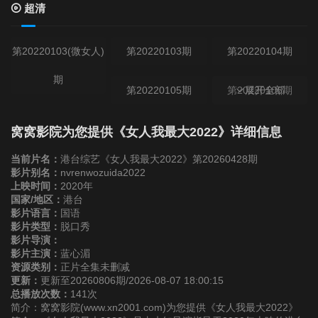
超清
第20220103(微女人)
第20220103期
第20220104期
期
第20220105期
第20220106期
展开全部
第20220107期
第20220110(微女人)
第20220110期
窝窝影院为您提供《女人我最大2022》详细信息
期
当前片名：
港台综艺《女人我最大2022》第20260428期
第20220111期
影片别名：
nvrenwozuida2022
上映时间：
2020年
国家/地区：
港台
第20220112期
第20220113期
第20220114期
影片语言：
国语
影片类型：
脱口秀
影片导演：
第20220117期
第20220118期
第20220119期
影片主演：
蓝心湄
资源类别：
正片全集未删减
更新：
更新至20260806期/2026-08-07 18:00:15
第20220120期
第20220121期
第20220124(微女人)
总播放次数：
141次
简介：窝窝影院(www.xn2001.com)为您提供《女人我最大2022》
期