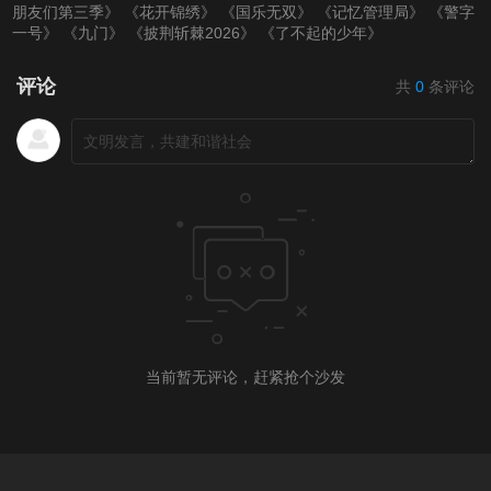
朋友们第三季》
《花开锦绣》
《国乐无双》
《记忆管理局》
《警字
第20220318期
第20220321(微女人)
第20220321期
一号》
《九门》
《披荆斩棘2026》
《了不起的少年》
期
评论
共
0
条评论
第20220323期
第20220324期
第20220325期
第20220328（微女
人）期
第20220328期
第20220329期
第20220330期
第20220331期
第20220401期
第20220403（微女
人）期
当前暂无评论，赶紧抢个沙发
第20220404期
第20220405期
第20220406期
第20220407期
第20220408期
第20220411（微女