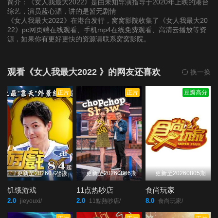
简介：《女人我最大2022》是由未知导演指导于2020年上映的港台
综艺，演员蓝心湄，讲的是暂无剧情
《女人我最大2022》在港台发行，窝窝影院收集了《女人我最大20
第20220124期
第20220125期
第20220126期
22》pc网页端在线观看、手机mp4在线免费观看、高清云播放等资
源，如果你有更好更快的资源请联系窝窝影院。
第20220127期
第20220128期
第20220207(微女人)
期
观看《女人我最大2022 》的网友还喜欢
换一换
正片
正片
豆瓣高分
第20220207期
第20220208期
第20220209期
第20220210期
第20220211期
第20220214期
第20220215期
第20220216期
第20220217期
更新至20260726期
更新至20260806期
更新至20260805期
第20220218期
第20220220期
第20220221(微女人)
饥饿游戏
11点热吵店
食尚玩家
期
2.0
2.0
8.0
jieyouxi/
11點熱吵店/
食尚玩家/