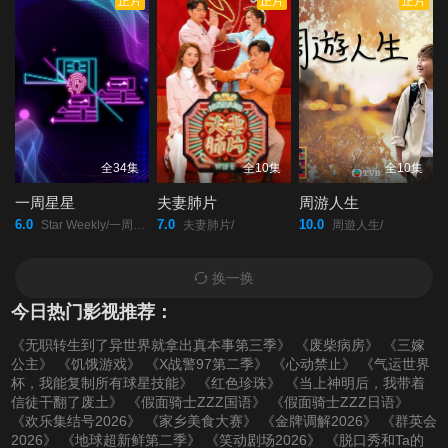
正片
正片
正片
第20220221期
第20220222期
第20220223期
第20220224期
第20220225期
第20220228(微女人)
期
第20220228期
第20220301期
第20220302期
全34集
全10集
全10集
一周星星
夫妻肺片
周游人生
第20220303期
第20220304期
第20220307(微女人)
6.0
7.0
10.0
Star Weekly/一周星星/
夫妻肺片/
周遊人生/
期
换一换
今日热门影视推荐：
第20220307期
第20220308期
第20220309期
《无职转生到了异世界就拿出真本事第三季》
《废柴病房》
《三嫁
公主》
《饥饿游戏》
《X战警97第二季》
《心动禁止》
《气运世界
第20220310期
第20220311期
第20220314期
杯，我能复制所有球星技能》
《红色珍珠》
《当上神明后，我带着
信徒干翻了废土》
《假面骑士ZZZ国语》
《假面骑士ZZZ日语》
《欢乐集结号2026》
《家乡美食大赛》
《金牌调解2026》
《群英会
第20220315期
第20220316期
第20220317期
2026》
《地球超新鲜第二季》
《笑动剧场2026》
《脱口秀和Ta的