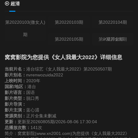
超清
第20220103(微女人)
第20220103期
第20220104期
期
第20220105期
第20220106期
展开全部
第20220107期
第20220110(微女人)
第20220110期
窝窝影院为您提供《女人我最大2022》详细信息
期
当前片名：
港台综艺《女人我最大2022》第20250507期
第20220111期
影片别名：
nvrenwozuida2022
上映时间：
2020年
国家/地区：
港台
第20220112期
第20220113期
第20220114期
影片语言：
国语
影片类型：
脱口秀
影片导演：
第20220117期
第20220118期
第20220119期
影片主演：
蓝心湄
资源类别：
正片全集未删减
更新：
更新至20260805期/2026-08-06 17:30:04
第20220120期
第20220121期
第20220124(微女人)
总播放次数：
141次
简介：窝窝影院(www.xn2001.com)为您提供《女人我最大2022》
期