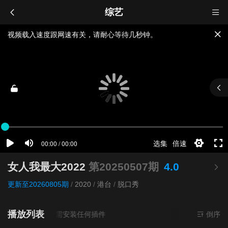
综艺
视频载入速度跟网速有关，请耐心等待几秒钟。
提醒：
不要轻易相信视频中的广告，谨防上当受骗!
如果无法播放请重新刷新页面，或者切换线路。
女人我最大2022
第20250507期
4.0
更新至20260805期
/
2020
/
港台
/
脱口秀
播放列表
源来源
超清
- 无需安装任何插件
倒序