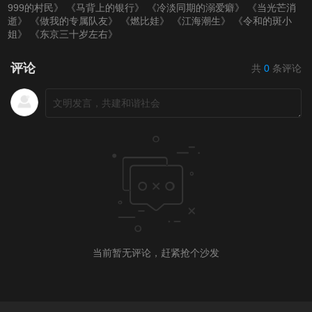
999的村民》
《马背上的银行》
《冷淡同期的溺爱癖》
《当光芒消
第20220318期
第20220321(微女人)
第20220321期
逝》
《做我的专属队友》
《燃比娃》
《江海潮生》
《令和的斑小
姐》
《东京三十岁左右》
期
第20220323期
评论
共
0
条评论
第20220324期
第20220325期
第20220328（微女
人）期
第20220328期
第20220329期
第20220330期
第20220331期
第20220401期
第20220403（微女
人）期
当前暂无评论，赶紧抢个沙发
第20220404期
第20220405期
第20220406期
第20220407期
第20220408期
第20220411（微女