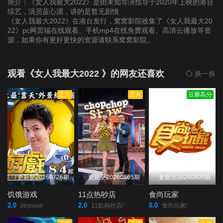
简介：《女人我最大2022》是由未知导演指导于2020年上映的港台
综艺，演员蓝心湄，讲的是暂无剧情
《女人我最大2022》在港台发行，窝窝影院收集了《女人我最大20
第20220124期
第20220125期
第20220126期
22》pc网页端在线观看、手机mp4在线免费观看、高清云播放等资
源，如果你有更好更快的资源请联系窝窝影院。
第20220127期
第20220128期
第20220207(微女人)
期
观看《女人我最大2022 》的网友还喜欢
换一换
正片
正片
豆瓣高分
第20220207期
第20220208期
第20220209期
第20220210期
第20220211期
第20220214期
第20220215期
第20220216期
第20220217期
更新至20260726期
更新至20260805期
更新至20260805期
第20220218期
第20220220期
第20220221(微女人)
饥饿游戏
11点热吵店
食尚玩家
期
2.0
2.0
8.0
jieyouxi/
11點熱吵店/
食尚玩家/