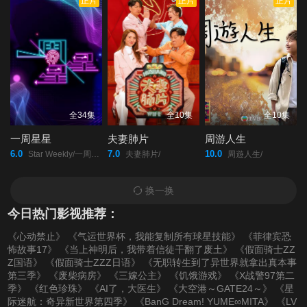
正片
正片
正片
第20220221期
第20220222期
第20220223期
第20220224期
第20220225期
第20220228(微女人)
期
第20220228期
第20220301期
第20220302期
全34集
全10集
全10集
一周星星
夫妻肺片
周游人生
第20220303期
第20220304期
第20220307(微女人)
6.0
7.0
10.0
Star Weekly/一周星星/
夫妻肺片/
周遊人生/
期
换一换
今日热门影视推荐：
第20220307期
第20220308期
第20220309期
《心动禁止》
《气运世界杯，我能复制所有球星技能》
《菲律宾恐
怖故事17》
《当上神明后，我带着信徒干翻了废土》
《假面骑士ZZ
第20220310期
第20220311期
第20220314期
Z国语》
《假面骑士ZZZ日语》
《无职转生到了异世界就拿出真本事
第三季》
《废柴病房》
《三嫁公主》
《饥饿游戏》
《X战警97第二
季》
《红色珍珠》
《AI了，大医生》
《大空港～GATE24～》
《星
第20220315期
第20220316期
第20220317期
际迷航：奇异新世界第四季》
《BanG Dream! YUME∞MITA》
《LV